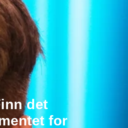
inn det
mentet for